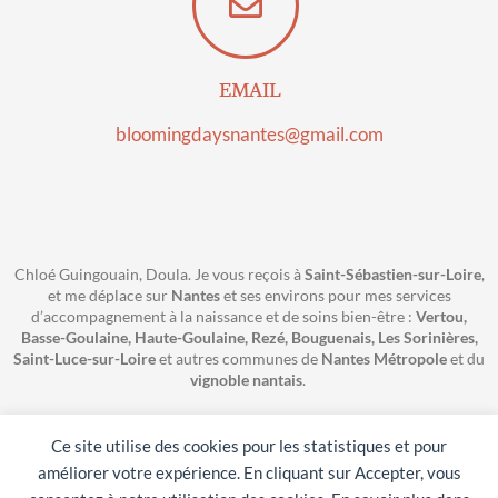
EMAIL
bloomingdaysnantes@gmail.com
Chloé Guingouain, Doula. Je vous reçois à
Saint-Sébastien-sur-Loire
,
et me déplace sur
Nantes
et ses environs pour mes services
d’accompagnement à la naissance et de soins bien-être :
Vertou,
Basse-Goulaine, Haute-Goulaine, Rezé, Bouguenais, Les Sorinières,
Saint-Luce-sur-Loire
et autres communes de
Nantes Métropole
et du
vignoble nantais
.
Mentions légales
–
Charte
–
FAQ
Ce site utilise des cookies pour les statistiques et pour
Site web réalisé par
Marie Lecompte Douillard
améliorer votre expérience. En cliquant sur Accepter, vous