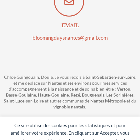
EMAIL
bloomingdaysnantes@gmail.com
Chloé Guingouain, Doula. Je vous reçois à
Saint-Sébastien-sur-Loire
,
et me déplace sur
Nantes
et ses environs pour mes services
d’accompagnement à la naissance et de soins bien-être :
Vertou,
Basse-Goulaine, Haute-Goulaine, Rezé, Bouguenais, Les Sorinières,
Saint-Luce-sur-Loire
et autres communes de
Nantes Métropole
et du
vignoble nantais
.
Mentions légales
–
Charte
–
FAQ
Ce site utilise des cookies pour les statistiques et pour
Site web réalisé par
Marie Lecompte Douillard
améliorer votre expérience. En cliquant sur Accepter, vous