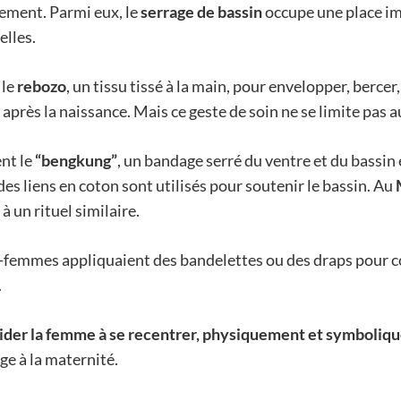
ement. Parmi eux, le
serrage de bassin
occupe une place i
elles.
 le
rebozo
, un tissu tissé à la main, pour envelopper, bercer,
 après la naissance. Mais ce geste de soin ne se limite pas 
ent le
“bengkung”
, un bandage serré du ventre et du bassin
 des liens en coton sont utilisés pour soutenir le bassin. Au
à un rituel similaire.
es-femmes appliquaient des bandelettes ou des draps pour c
.
ider la femme à se recentrer, physiquement et symboli
ge à la maternité.