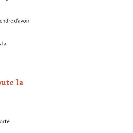
tendre d’avoir
 la
ute la
forte