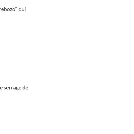
rebozo”, qui
Le
serrage de