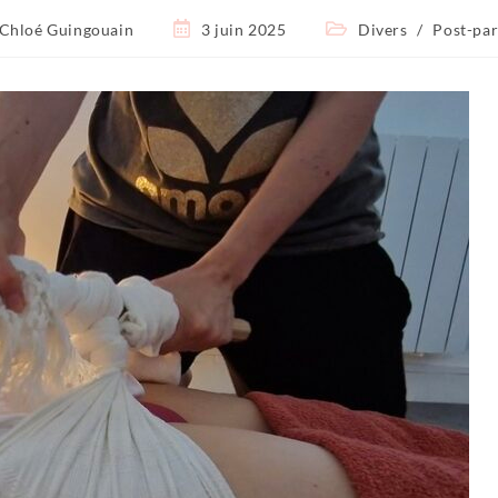
Chloé Guingouain
3 juin 2025
Divers
/
Post-pa