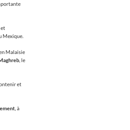
mportante
 et
au Mexique.
 en Malaisie
Maghreb
, le
ontenir et
quement
, à