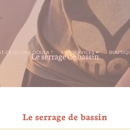
ST-CE QU’UNE DOULA ?
MES SERVICES
BOUTIQ
Le serrage de bassin
Le serrage de bassin