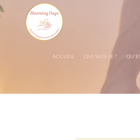
ACCUEIL
QUI SUIS-JE ?
QU’E