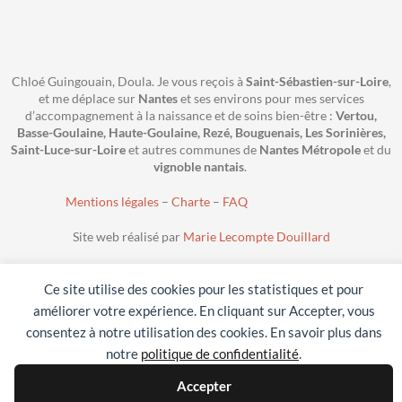
Chloé Guingouain, Doula. Je vous reçois à
Saint-Sébastien-sur-Loire
,
et me déplace sur
Nantes
et ses environs pour mes services
d’accompagnement à la naissance et de soins bien-être :
Vertou,
Basse-Goulaine, Haute-Goulaine, Rezé, Bouguenais, Les Sorinières,
Saint-Luce-sur-Loire
et autres communes de
Nantes Métropole
et du
vignoble nantais
.
Mentions légales
–
Charte
–
FAQ
Site web réalisé par
Marie Lecompte Douillard
Les textes et photos de ce site sont soumis à des droits d’auteur @ 2023 Chloé
Guingouain
Ce site utilise des cookies pour les statistiques et pour
améliorer votre expérience. En cliquant sur Accepter, vous
consentez à notre utilisation des cookies. En savoir plus dans
notre
politique de confidentialité
.
Accepter