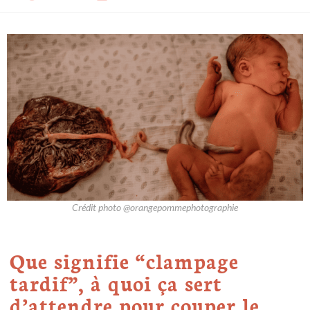
Crédit photo @orangepommephotographie
Que signifie “clampage
tardif”, à quoi ça sert
d’attendre pour couper le